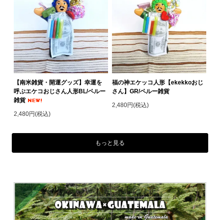
【南米雑貨・開運グッズ】幸運を
福の神エケッコ人形【ekekkoおじ
呼ぶエケコおじさん人形BL/ペルー
さん】GR/ペルー雑貨
雑貨
2,480円(税込)
2,480円(税込)
もっと見る