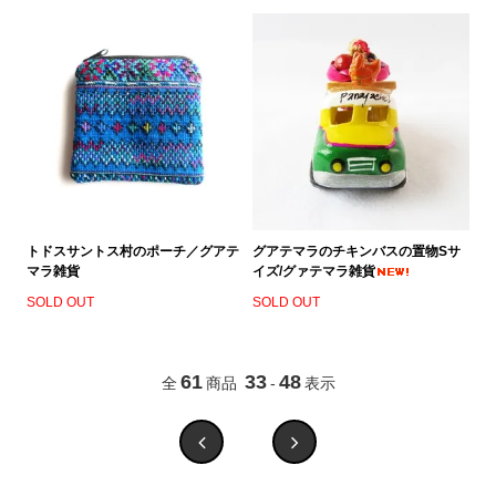
トドスサントス村のポーチ／グアテ
グアテマラのチキンバスの置物Sサ
マラ雑貨
イズ/グァテマラ雑貨
SOLD OUT
SOLD OUT
61
33
48
全
商品
-
表示