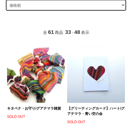
61
33
48
全
商品
-
表示
キタペナ・お守り/グアテマラ雑貨
【グリーティングカード】ハート/グ
アテマラ・青い空の会
SOLD OUT
SOLD OUT