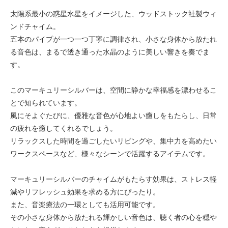
太陽系最小の惑星水星をイメージした、ウッドストック社製ウィ
ンドチャイム。
五本のパイプが一つ一つ丁寧に調律され、小さな身体から放たれ
る音色は、まるで透き通った水晶のように美しい響きを奏でま
す。
このマーキュリーシルバーは、空間に静かな幸福感を漂わせるこ
とで知られています。
風にそよぐたびに、優雅な音色が心地よい癒しをもたらし、日常
の疲れを癒してくれるでしょう。
リラックスした時間を過ごしたいリビングや、集中力を高めたい
ワークスペースなど、様々なシーンで活躍するアイテムです。
マーキュリーシルバーのチャイムがもたらす効果は、ストレス軽
減やリフレッシュ効果を求める方にぴったり。
また、音楽療法の一環としても活用可能です。
その小さな身体から放たれる輝かしい音色は、聴く者の心を穏や