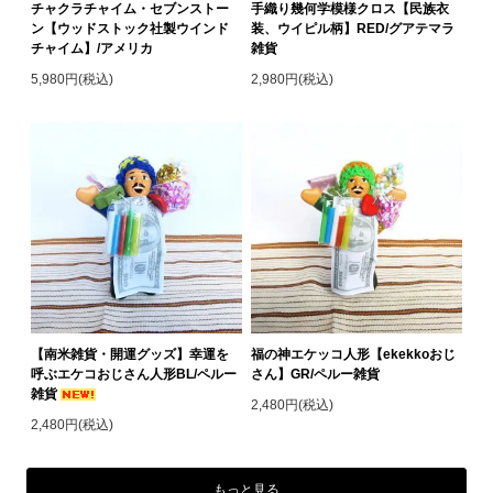
チャクラチャイム・セブンストー
手織り幾何学模様クロス【民族衣
ン【ウッドストック社製ウインド
装、ウイピル柄】RED/グアテマラ
チャイム】/アメリカ
雑貨
5,980円(税込)
2,980円(税込)
【南米雑貨・開運グッズ】幸運を
福の神エケッコ人形【ekekkoおじ
呼ぶエケコおじさん人形BL/ペルー
さん】GR/ペルー雑貨
雑貨
2,480円(税込)
2,480円(税込)
もっと見る