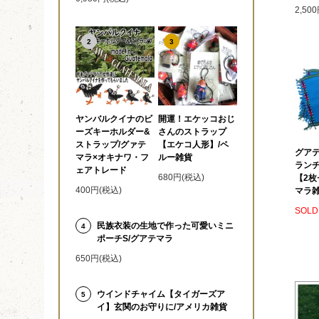
2,50
2
3
ヤンバルクイナのビ
開運！エケッコおじ
ーズキーホルダー&
さんのストラップ
ストラップ/グァテ
【エケコ人形】/ペ
グア
マラ×オキナワ・フ
ルー雑貨
ランチ
ェアトレード
680円(税込)
【2枚
400円(税込)
マラ
SOLD
民族衣装の生地で作った可愛いミニ
4
ポーチS/グアテマラ
650円(税込)
ウインドチャイム【タイガーズア
5
イ】玄関のお守りに/アメリカ雑貨