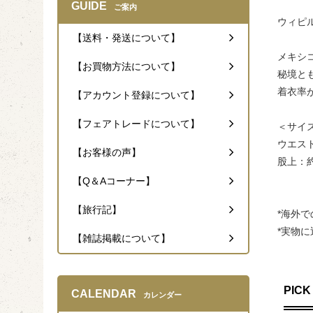
GUIDE
ご案内
ウィピル
【送料・発送について】
メキシ
【お買物方法について】
秘境と
着衣率
【アカウント登録について】
【フェアトレードについて】
＜サイ
ウエスト
【お客様の声】
股上：約
【Q＆Aコーナー】
【旅行記】
*海外
*実物
【雑誌掲載について】
PICK
CALENDAR
カレンダー