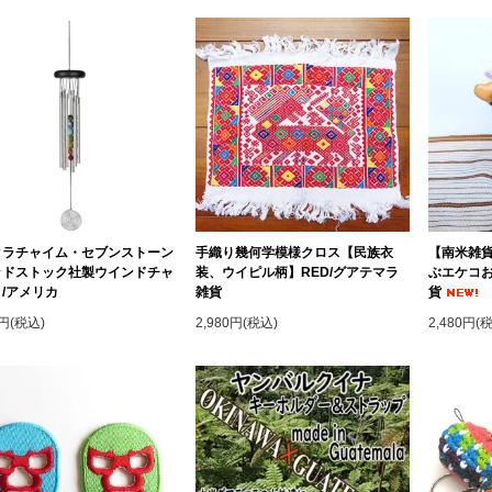
クラチャイム・セブンストーン
手織り幾何学模様クロス【民族衣
【南米雑
ッドストック社製ウインドチャ
装、ウイピル柄】RED/グアテマラ
ぶエケコお
/アメリカ
雑貨
貨
0円(税込)
2,980円(税込)
2,480円(