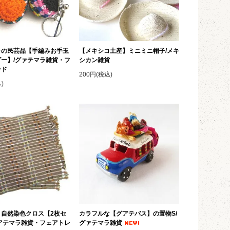
ラの民芸品【手編みお手玉
【メキシコ土産】ミニミニ帽子/メキ
ー】/グァテマラ雑貨・フ
シカン雑貨
ード
200円(税込)
)
！自然染色クロス【2枚セ
カラフルな【グアテバス】の置物S/
アテマラ雑貨・フェアトレ
グァテマラ雑貨