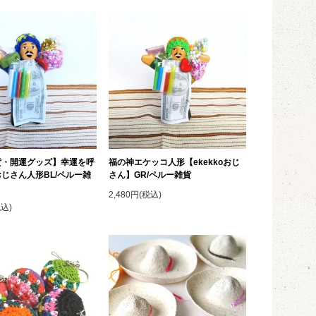
貨・開運グッズ】幸運を呼
福の神エケッコ人形【ekekkoおじ
じさん人形BL/ペルー雑
さん】GR/ペルー雑貨
2,480円(税込)
税込)