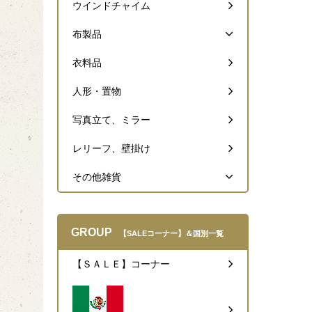
ウインドチャイム
布製品
衣料品
人形・置物
写真立て、ミラー
レリーフ、壁掛け
その他雑貨
GROUP
【SALEコーナー】＆国別一覧
【ＳＡＬＥ】コーナー