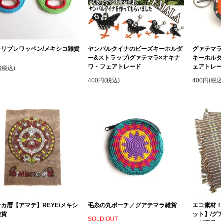
ャリブレワッペン/メキシコ雑貨
ヤンバルクイナのビーズキーホルダ
グァテマ
ー&ストラップ/グァテマラ×オキナ
キーホルダ
ワ・フェアトレード
ェアトレ
(税込)
400円(税込)
400円(税込
カ暦【アマテ】REYE/メキシ
毛糸の丸ポーチ／グアテマラ雑貨
エコ素材
雑貨
ット】/グ
SOLD OUT