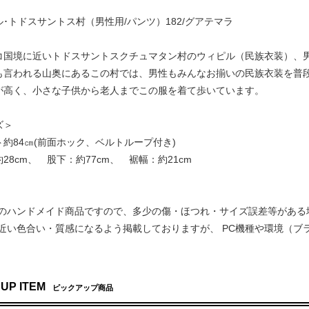
･トドスサントス村（男性用/パンツ）182/グアテマラ
コ国境に近いトドスサントスクチュマタン村のウィピル（民族衣装）、
も言われる山奥にあるこの村では、男性もみんなお揃いの民族衣装を普
が高く、小さな子供から老人までこの服を着て歩いています。
ズ＞
約84㎝(前面ホック、ベルトループ付き)
28cm、 股下：約77cm、 裾幅：約21cm
でのハンドメイド商品ですので、多少の傷・ほつれ・サイズ誤差等がある
に近い色合い・質感になるよう掲載しておりますが、 PC機種や環境（
 UP ITEM
ピックアップ商品