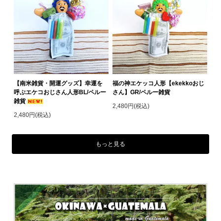
【南米雑貨・開運グッズ】幸運を
福の神エケッコ人形【ekekkoおじ
呼ぶエケコおじさん人形BL/ペルー
さん】GR/ペルー雑貨
雑貨
2,480円(税込)
2,480円(税込)
もっと見る