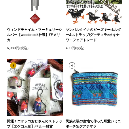
ウィンドチャイム・マーキュリーシ
ヤンバルクイナのビーズキーホルダ
ルバー【woodstock社製】/アメリ
ー&ストラップ/グァテマラ×オキナ
カ
ワ・フェアトレード
6,980円(税込)
400円(税込)
3
4
開運！エケッコおじさんのストラッ
民族衣装の生地で作った可愛いミニ
プ【エケコ人形】/ペルー雑貨
ポーチS/グアテマラ